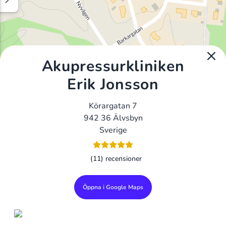
Akupressurkliniken
Erik Jonsson
Körargatan 7
942 36 Älvsbyn
Sverige
(11) recensioner
Öppna i Google Maps
Alla Gym I Sverige
Sveriges Ledande Gymkedjor