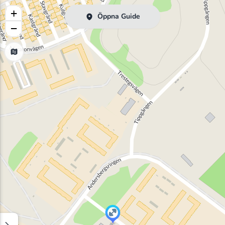
+
Öppna Guide
−