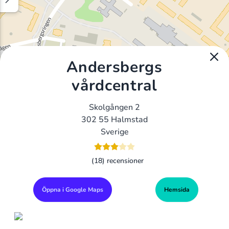
Andersbergs
vårdcentral
Skolgången 2
302 55 Halmstad
Sverige
(18) recensioner
Öppna i Google Maps
Hemsida
Alla Gym I Sverige
Sveriges Ledande Gymkedjor