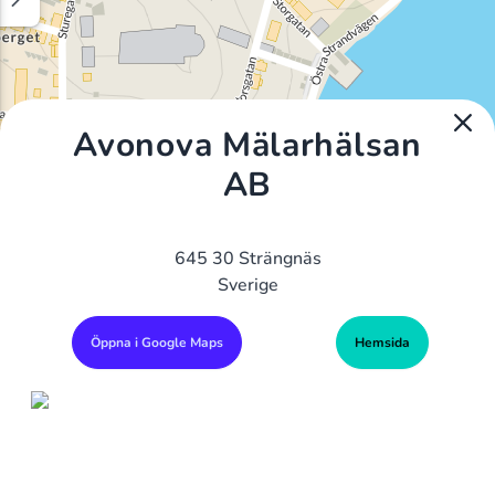
Avonova Mälarhälsan
AB
645 30 Strängnäs
Sverige
Öppna i Google Maps
Hemsida
Alla Gym I Sverige
Sveriges Ledande Gymkedjor