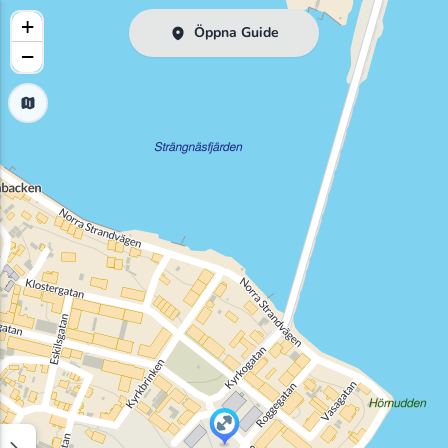
+
Öppna Guide
−