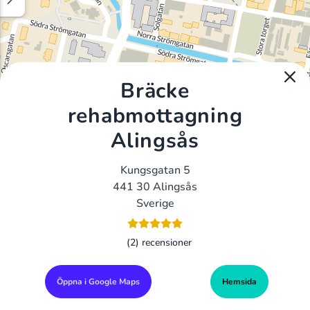
Bräcke
rehabmottagning
Alingsås
Kungsgatan 5
441 30 Alingsås
Sverige
(2) recensioner
Öppna i Google Maps
Hemsida
Alla Gym I Sverige
Sveriges Ledande Gymkedjor