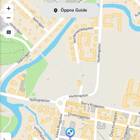
+
Öppna Guide
−