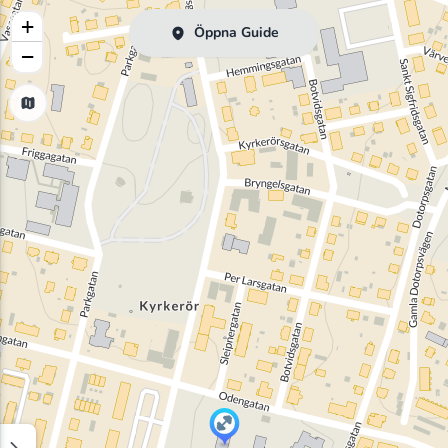
+
Öppna Guide
−