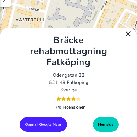
Bräcke
rehabmottagning
Falköping
Odengatan 22
521 43 Falköping
Sverige
(4) recensioner
Öppna i Google Maps
Hemsida
Alla Gym I Sverige
Sveriges Ledande Gymkedjor