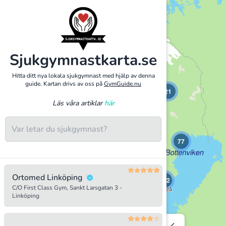
+
−
Sjukgymnastkarta.se
Hitta ditt nya lokala sjukgymnast med hjälp av denna
guide. Kartan drivs av oss på
GymGuide.nu
21
Läs våra artiklar
här
77
16
Ortomed Linköping
132
C/O First Class Gym, Sankt Larsgatan 3 -
Linköping
231
2