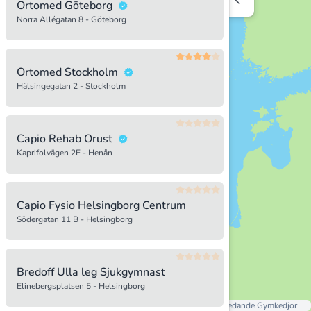
Ortomed Göteborg
Norra Allégatan 8 - Göteborg
19
Ortomed Stockholm
Hälsingegatan 2 - Stockholm
838
330
Capio Rehab Orust
23
Kaprifolvägen 2E - Henån
817
Capio Fysio Helsingborg Centrum
Södergatan 11 B - Helsingborg
Bredoff Ulla leg Sjukgymnast
Elinebergsplatsen 5 - Helsingborg
Alla Gym I Sverige
Sveriges Ledande Gymkedjor