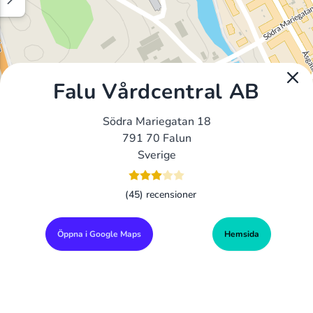
Falu Vårdcentral AB
Södra Mariegatan 18
791 70 Falun
Sverige
(45) recensioner
Öppna i Google Maps
Hemsida
Alla Gym I Sverige
Sveriges Ledande Gymkedjor