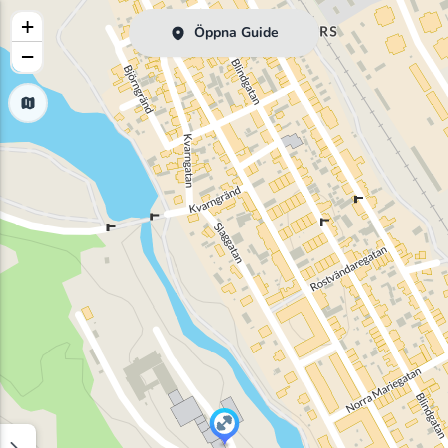
+
Öppna Guide
−