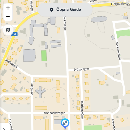
+
Öppna Guide
−