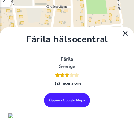
Färila hälsocentral
Färila
Sverige
(2) recensioner
Öppna i Google Maps
Alla Gym I Sverige
Sveriges Ledande Gymkedjor