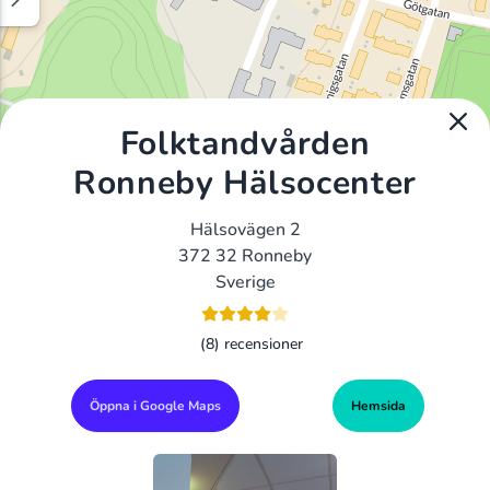
Folktandvården
Ronneby Hälsocenter
Hälsovägen 2
372 32 Ronneby
Sverige
(8) recensioner
Öppna i Google Maps
Hemsida
Alla Gym I Sverige
Sveriges Ledande Gymkedjor