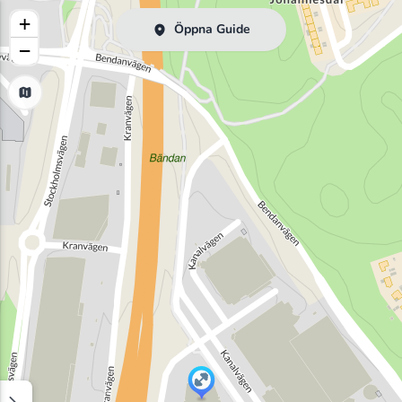
+
Öppna Guide
−