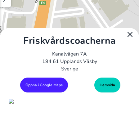
Friskvårdscoacherna
Kanalvägen 7A
194 61 Upplands Väsby
Sverige
Öppna i Google Maps
Hemsida
Alla Gym I Sverige
Sveriges Ledande Gymkedjor