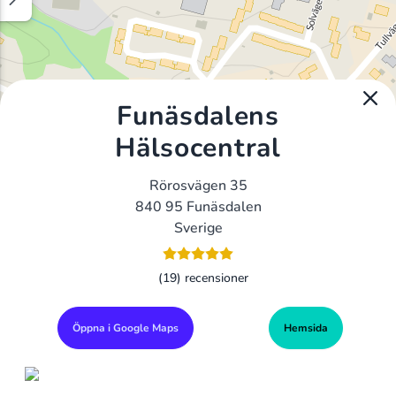
Funäsdalens
Hälsocentral
Rörosvägen 35
840 95 Funäsdalen
Sverige
(19) recensioner
Öppna i Google Maps
Hemsida
Alla Gym I Sverige
Sveriges Ledande Gymkedjor