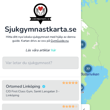
+
−
Sjukgymnastkarta.se
Hitta ditt nya lokala sjukgymnast med hjälp av denna
guide. Kartan drivs av oss på
GymGuide.nu
21
Läs våra artiklar
här
77
16
Ortomed Linköping
132
C/O First Class Gym, Sankt Larsgatan 3 -
Linköping
231
2