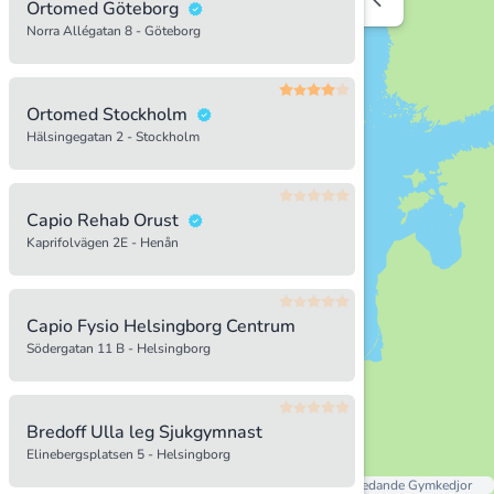
Ortomed Göteborg
Norra Allégatan 8 - Göteborg
19
Ortomed Stockholm
Hälsingegatan 2 - Stockholm
838
330
Capio Rehab Orust
23
Kaprifolvägen 2E - Henån
817
Capio Fysio Helsingborg Centrum
Södergatan 11 B - Helsingborg
Bredoff Ulla leg Sjukgymnast
Elinebergsplatsen 5 - Helsingborg
Alla Gym I Sverige
Sveriges Ledande Gymkedjor