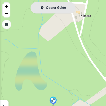
+
Öppna Guide
−