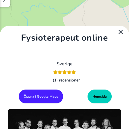
Fysioterapeut online
Sverige
(1) recensioner
Öppna i Google Maps
Hemsida
Alla Gym I Sverige
Sveriges Ledande Gymkedjor