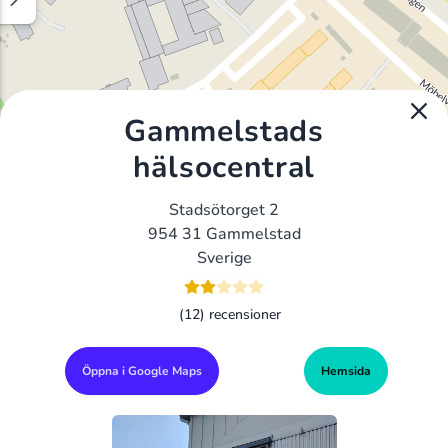
Gammelstads
hälsocentral
Stadsötorget 2
954 31 Gammelstad
Sverige
(12) recensioner
Öppna i Google Maps
Hemsida
Alla Gym I Sverige
Sveriges Ledande Gymkedjor