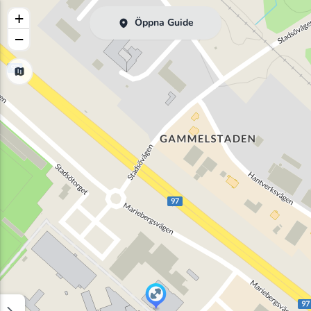
+
Öppna Guide
−