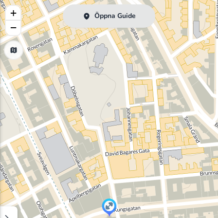
+
Öppna Guide
−