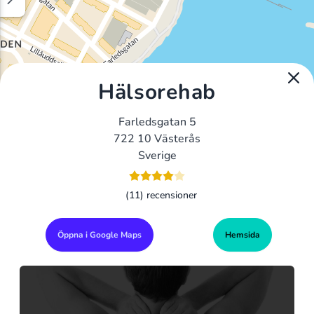
Hälsorehab
Farledsgatan 5
722 10 Västerås
Sverige
(11) recensioner
Öppna i Google Maps
Hemsida
Alla Gym I Sverige
Sveriges Ledande Gymkedjor