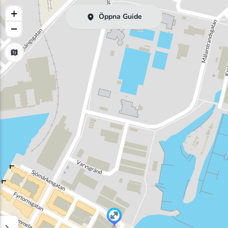
+
Öppna Guide
−