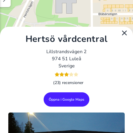
Hertsö vårdcentral
Lillstrandsvägen 2
974 51 Luleå
Sverige
(23) recensioner
Öppna i Google Maps
Alla Gym I Sverige
Sveriges Ledande Gymkedjor