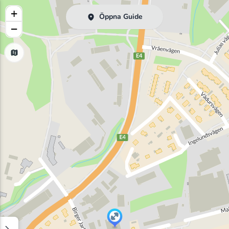
+
Öppna Guide
−