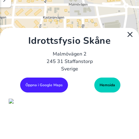
Idrottsfysio Skåne
Malmövägen 2
245 31 Staffanstorp
Sverige
Öppna i Google Maps
Hemsida
Alla Gym I Sverige
Sveriges Ledande Gymkedjor