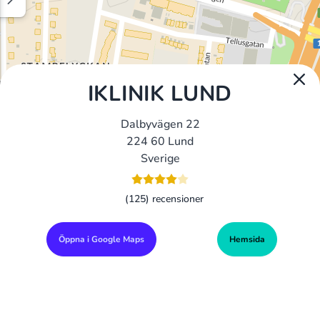
IKLINIK LUND
Dalbyvägen 22
224 60 Lund
Sverige
(125) recensioner
Öppna i Google Maps
Hemsida
Alla Gym I Sverige
Sveriges Ledande Gymkedjor