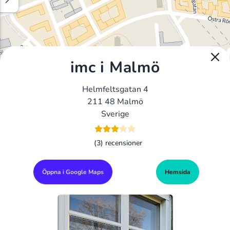
imc i Malmö
Helmfeltsgatan 4
211 48 Malmö
Sverige
(3) recensioner
Öppna i Google Maps
Hemsida
Alla Gym I Sverige
Sveriges Ledande Gymkedjor