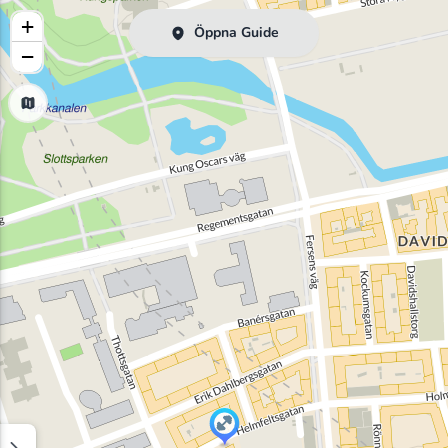
+
Öppna Guide
−