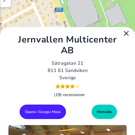
Jernvallen Multicenter
AB
Sätragatan 21
811 61 Sandviken
Sverige
(19) recensioner
Öppna i Google Maps
Hemsida
Alla Gym I Sverige
Sveriges Ledande Gymkedjor