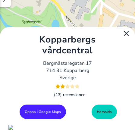
Kopparbergs
vårdcentral
Bergmästaregatan 17
714 31 Kopparberg
Sverige
(13) recensioner
Öppna i Google Maps
Hemsida
Alla Gym I Sverige
Sveriges Ledande Gymkedjor