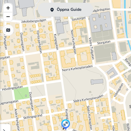
+
Öppna Guide
−