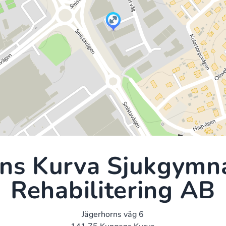
ns Kurva Sjukgymna
Rehabilitering AB
Jägerhorns väg 6