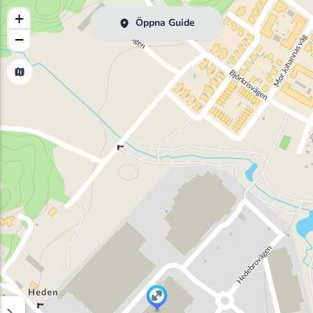
+
Öppna Guide
−