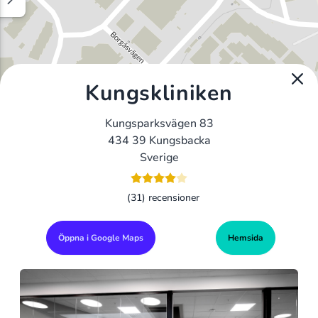
Kungskliniken
Kungsparksvägen 83
434 39 Kungsbacka
Sverige
(31) recensioner
Öppna i Google Maps
Hemsida
Alla Gym I Sverige
Sveriges Ledande Gymkedjor