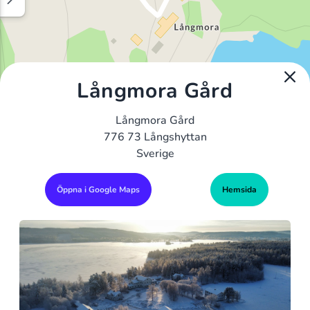
Långmora Gård
Långmora Gård
776 73 Långshyttan
Sverige
Öppna i Google Maps
Hemsida
Alla Gym I Sverige
Sveriges Ledande Gymkedjor