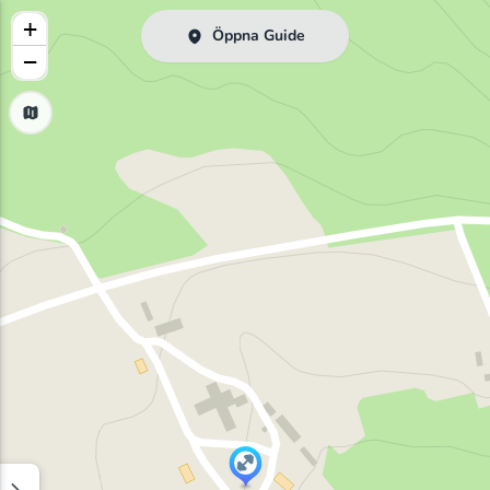
+
Öppna Guide
−