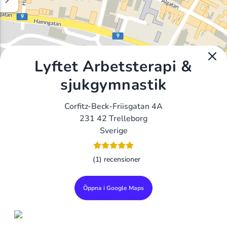
Lyftet Arbetsterapi &
sjukgymnastik
Corfitz-Beck-Friisgatan 4A
231 42 Trelleborg
Sverige
(1) recensioner
Öppna i Google Maps
Alla Gym I Sverige
Sveriges Ledande Gymkedjor