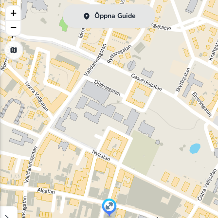
+
Öppna Guide
−