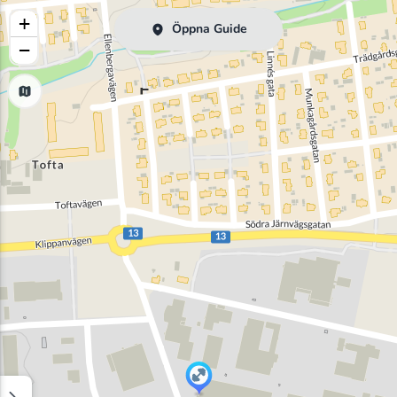
+
Öppna Guide
−