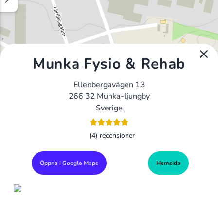
Munka Fysio & Rehab
Ellenbergavägen 13
266 32 Munka-ljungby
Sverige
(4) recensioner
Öppna i Google Maps
Hemsida
Alla Gym I Sverige
Sveriges Ledande Gymkedjor