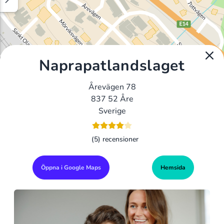
Naprapatlandslaget
Årevägen 78
837 52 Åre
Sverige
(5) recensioner
Öppna i Google Maps
Hemsida
Alla Gym I Sverige
Sveriges Ledande Gymkedjor