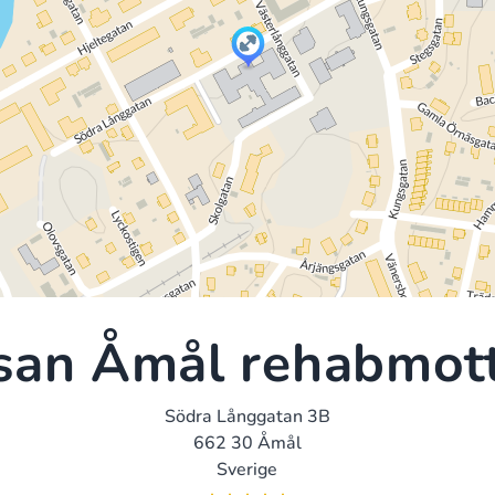
san Åmål rehabmot
Södra Långgatan 3B
662 30 Åmål
Sverige