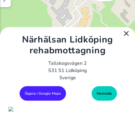
Närhälsan Lidköping
rehabmottagning
Tallskogsvägen 2
531 51 Lidköping
Sverige
Öppna i Google Maps
Hemsida
Alla Gym I Sverige
Sveriges Ledande Gymkedjor