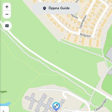
+
Öppna Guide
−