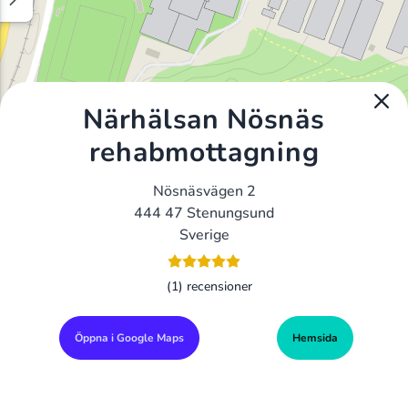
Närhälsan Nösnäs
rehabmottagning
Nösnäsvägen 2
444 47 Stenungsund
Sverige
(1) recensioner
Öppna i Google Maps
Hemsida
Alla Gym I Sverige
Sveriges Ledande Gymkedjor