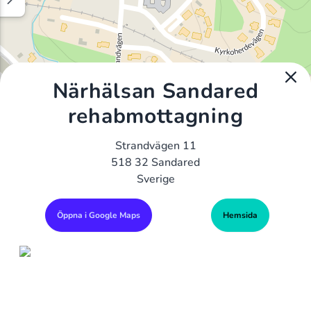
Närhälsan Sandared
rehabmottagning
Strandvägen 11
518 32 Sandared
Sverige
Öppna i Google Maps
Hemsida
Alla Gym I Sverige
Sveriges Ledande Gymkedjor