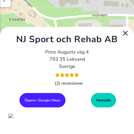
NJ Sport och Rehab AB
Prins Augusts väg 4
793 35 Leksand
Sverige
(2) recensioner
Öppna i Google Maps
Hemsida
Alla Gym I Sverige
Sveriges Ledande Gymkedjor