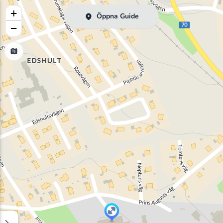
+
Öppna Guide
−