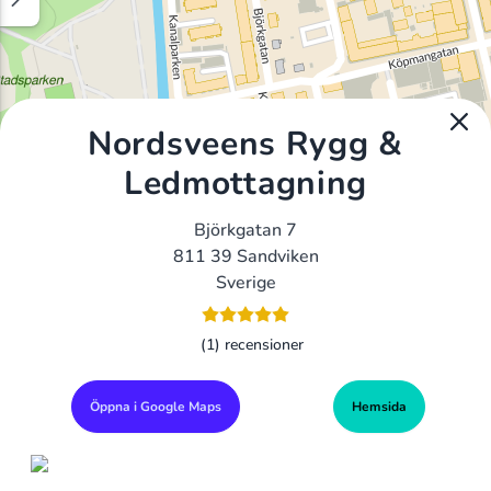
Nordsveens Rygg &
Ledmottagning
Björkgatan 7
811 39 Sandviken
Sverige
(1) recensioner
Öppna i Google Maps
Hemsida
Alla Gym I Sverige
Sveriges Ledande Gymkedjor