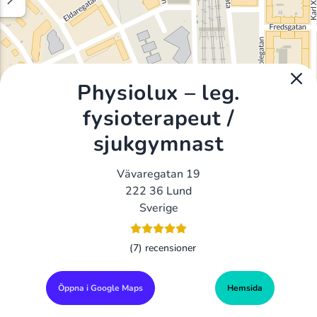
Physiolux – leg.
fysioterapeut /
sjukgymnast
Vävaregatan 19
222 36 Lund
Sverige
(7) recensioner
Öppna i Google Maps
Hemsida
Alla Gym I Sverige
Sveriges Ledande Gymkedjor