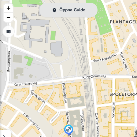
+
Öppna Guide
−