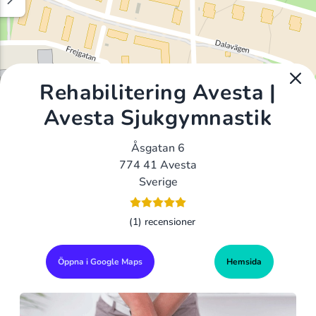
Rehabilitering Avesta |
Avesta Sjukgymnastik
Åsgatan 6
774 41 Avesta
Sverige
(1) recensioner
Öppna i Google Maps
Hemsida
Alla Gym I Sverige
Sveriges Ledande Gymkedjor