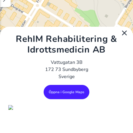
RehIM Rehabilitering &
Idrottsmedicin AB
Vattugatan 3B
172 73 Sundbyberg
Sverige
Öppna i Google Maps
Alla Gym I Sverige
Sveriges Ledande Gymkedjor