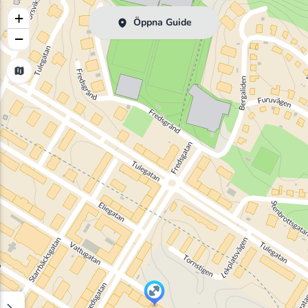
+
Öppna Guide
−