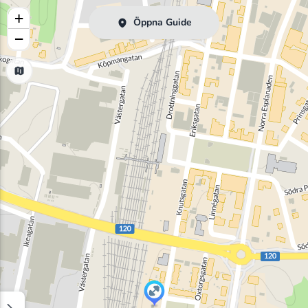
+
Öppna Guide
−