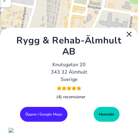
Rygg & Rehab-Älmhult
AB
Knutsgatan 20
343 32 Älmhult
Sverige
(4) recensioner
Öppna i Google Maps
Hemsida
Alla Gym I Sverige
Sveriges Ledande Gymkedjor