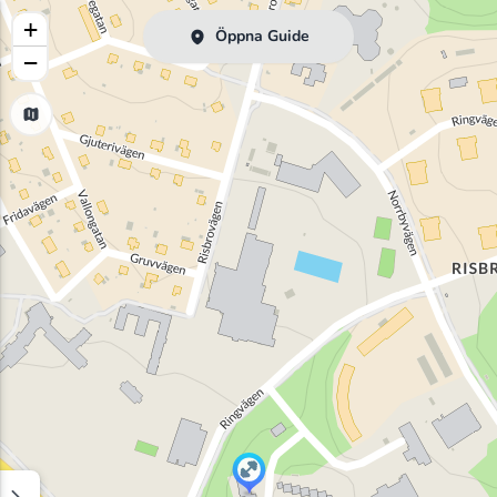
+
Öppna Guide
−