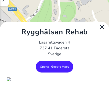
Rygghälsan Rehab
Lasarettsvägen 4
737 41 Fagersta
Sverige
Öppna i Google Maps
Alla Gym I Sverige
Sveriges Ledande Gymkedjor