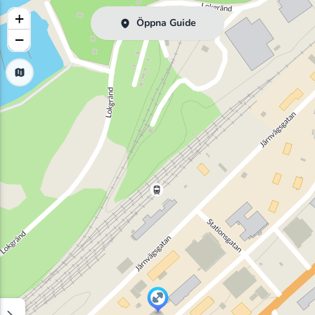
+
Öppna Guide
−