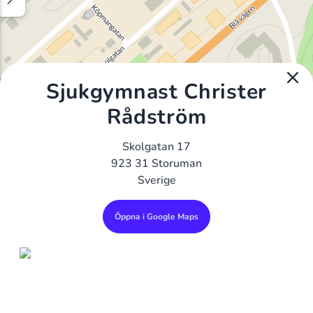
Sjukgymnast Christer
Rådström
Skolgatan 17
923 31 Storuman
Sverige
Öppna i Google Maps
Alla Gym I Sverige
Sveriges Ledande Gymkedjor