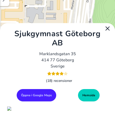
Sjukgymnast Göteborg
AB
Marklandsgatan 35
414 77 Göteborg
Sverige
(18) recensioner
Öppna i Google Maps
Hemsida
Alla Gym I Sverige
Sveriges Ledande Gymkedjor