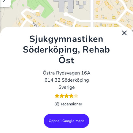
Sjukgymnastiken
Söderköping, Rehab
Öst
Östra Rydsvägen 16A
614 32 Söderköping
Sverige
(6) recensioner
Öppna i Google Maps
Alla Gym I Sverige
Sveriges Ledande Gymkedjor