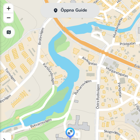
+
Öppna Guide
−