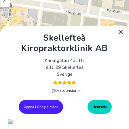
Skellefteå
Kiropraktorklinik AB
Kanalgatan 43, 1tr
931 29 Skellefteå
Sverige
(10) recensioner
Öppna i Google Maps
Hemsida
Alla Gym I Sverige
Sveriges Ledande Gymkedjor