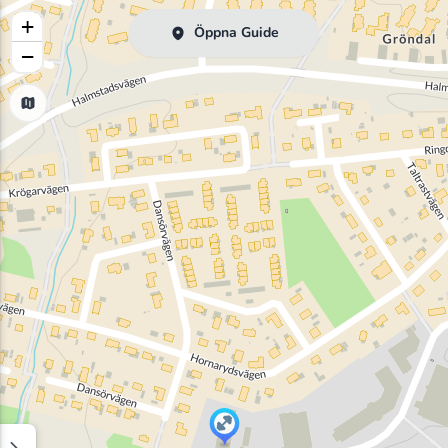
+
Öppna Guide
−