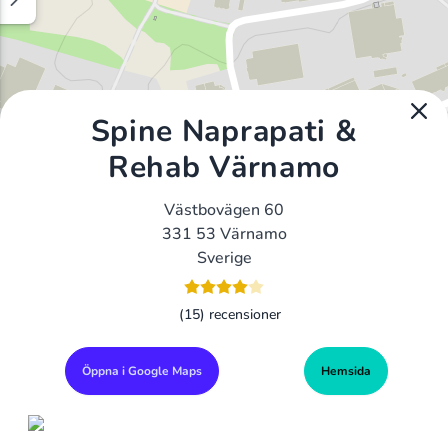
Spine Naprapati &
Rehab Värnamo
Västbovägen 60
331 53 Värnamo
Sverige
(15) recensioner
Öppna i Google Maps
Hemsida
Alla Gym I Sverige
Sveriges Ledande Gymkedjor