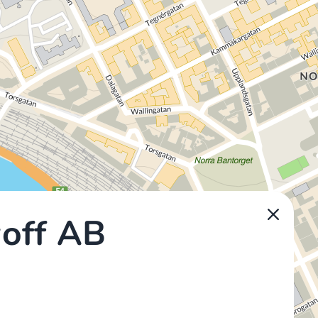
woff AB