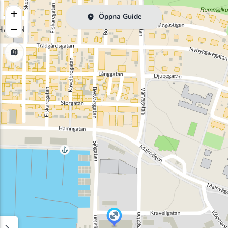
+
Öppna Guide
−