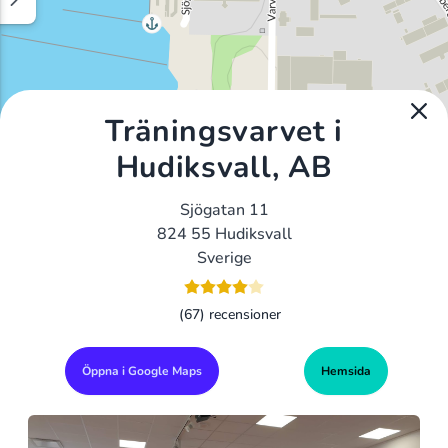
Träningsvarvet i
Hudiksvall, AB
Sjögatan 11
824 55 Hudiksvall
Sverige
(67) recensioner
Öppna i Google Maps
Hemsida
Alla Gym I Sverige
Sveriges Ledande Gymkedjor