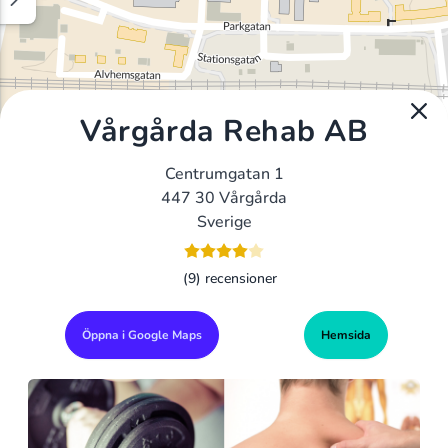
Vårgårda Rehab AB
Centrumgatan 1
447 30 Vårgårda
Sverige
(9) recensioner
Öppna i Google Maps
Hemsida
Alla Gym I Sverige
Sveriges Ledande Gymkedjor