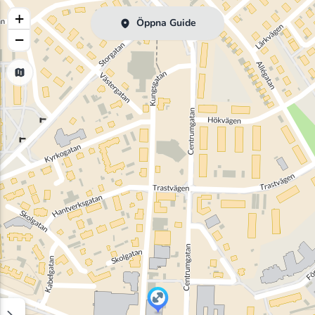
+
Öppna Guide
−