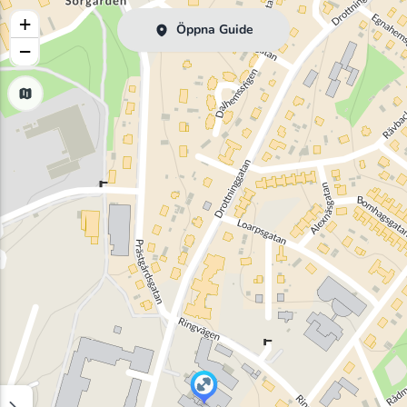
+
Öppna Guide
−