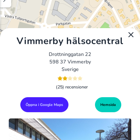
Vimmerby hälsocentral
Drottninggatan 22
598 37 Vimmerby
Sverige
(25) recensioner
Öppna i Google Maps
Hemsida
Alla Gym I Sverige
Sveriges Ledande Gymkedjor